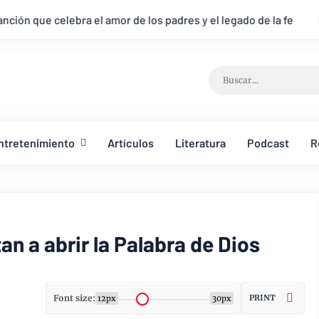
or de los padres y el legado de la fe
La Familia Maldonado 
ntretenimiento
Artículos
Literatura
Podcast
R
an a abrir la Palabra de Dios
Font size:
PRINT
12px
30px