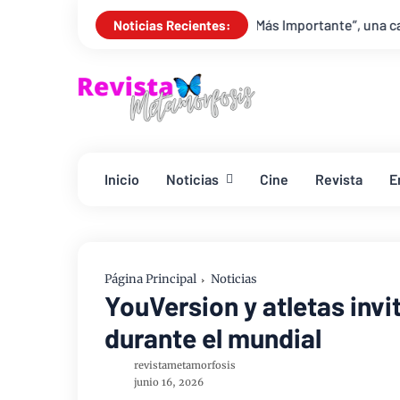
a 33 presenta “Lo Más Importante”, una canción que celebra el am
Noticias Recientes:
Inicio
Noticias
Cine
Revista
E
Página Principal
Noticias
YouVersion y atletas invit
durante el mundial
revistametamorfosis
junio 16, 2026