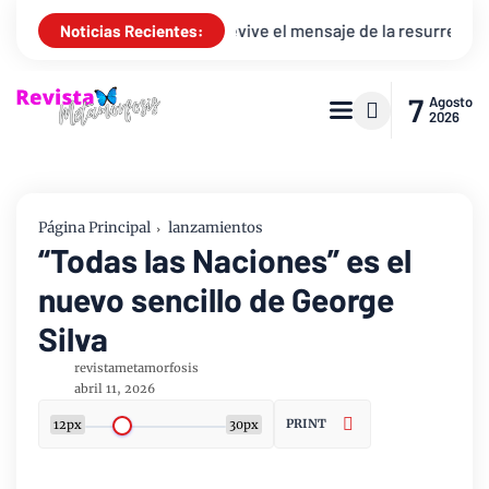
Callazans revive el mensaje de la resurrección “Juan 20 + Por Si
Noticias Recientes:
7
Agosto
2026
Página Principal
lanzamientos
“Todas las Naciones” es el
nuevo sencillo de George
Silva
revistametamorfosis
abril 11, 2026
PRINT
12px
30px