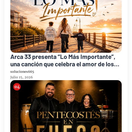
Arca 33 presenta “Lo Más Importante”,
una canción que celebra el amor de los
padres y el legado de la fe
soluciones665
Julio 15, 2026