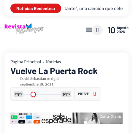
a “Lo Más Importante”, una canción que celebra el amor de los pa
Noticias Recientes:
10
Agosto
2026
Página Principal
Noticias
Vuelve La Puerta Rock
David Sebastian Arrighi
septiembre 18, 2025
PRINT
12px
30px