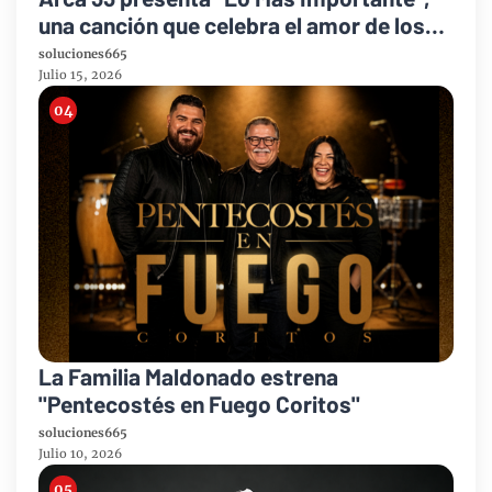
una canción que celebra el amor de los
padres y el legado de la fe
soluciones665
Julio 15, 2026
La Familia Maldonado estrena
"Pentecostés en Fuego Coritos"
soluciones665
Julio 10, 2026