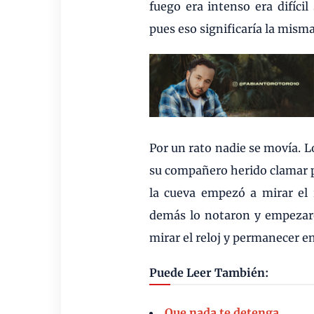
fuego era intenso era difíci
pues eso significaría la mism
Por un rato nadie se movía. 
su compañero herido clamar p
la cueva empezó a mirar el r
demás lo notaron y empezaro
mirar el reloj y permanecer en
Puede Leer También:
Que nada te detenga