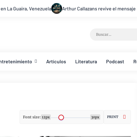
zuela
Arthur Callazans revive el mensaje de la resurrección 
ntretenimiento
Artículos
Literatura
Podcast
R
Font size:
PRINT
12px
30px