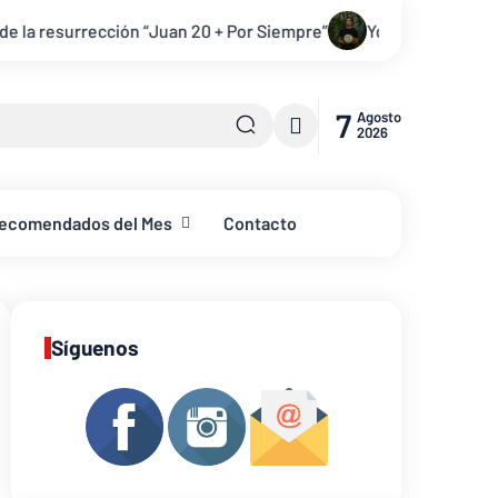
“Juan 20 + Por Siempre”
YouVersion y atletas invitan a abrir 
7
Agosto
2026
ecomendados del Mes
Contacto
Síguenos