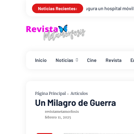
Samaritan’s Purse inaugura un hospital móvil en La Guaira, Vene
Noticias Recientes:
Inicio
Noticias
Cine
Revista
E
Página Principal
Articulos
Un Milagro de Guerra
revistametamorfosis
febrero 11, 2025