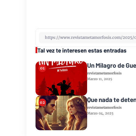
Tal vez te interesen estas entradas
Un Milagro de Gue
revistametamorfosis
Marzo 11, 2025
Que nada te dete
revistametamorfosis
Marzo 04, 2025