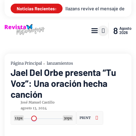
a
Arthur Callazans revive el mensaje de la resurrección “Ju
Noticias Recientes:
8
Agosto
2026
Página Principal
lanzamientos
Jael Del Orbe presenta “Tu
Voz”: Una oración hecha
canción
José Manuel Castillo
agosto 13, 2024
PRINT
12px
30px