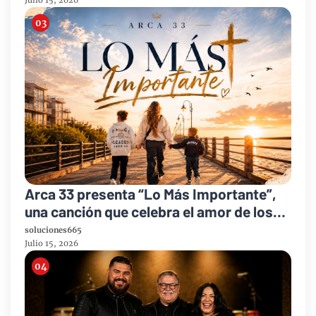
Julio 15, 2026
Arca 33 presenta “Lo Más Importante”,
una canción que celebra el amor de los
padres y el legado de la fe
soluciones665
Julio 15, 2026