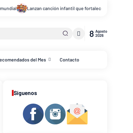
anción infantil que fortalece la identidad y autoestima de los ni
8
Agosto
2026
ecomendados del Mes
Contacto
Síguenos