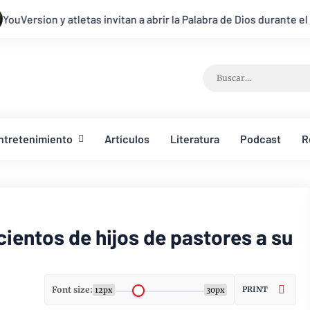
invitan a abrir la Palabra de Dios durante el mundial
Lanzan c
ntretenimiento
Artículos
Literatura
Podcast
R
entos de hijos de pastores a su
Font size:
PRINT
12px
30px