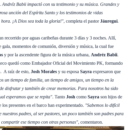
es. Andréz Babii impactó con su testimonio y su música. Grandes y
sa unción del Espíritu Santo y los testimonios de vidas
hora. ¡A Dios sea toda la gloria!"
, completa el pastor
Jáuregui
.
un recorrido por aguas caribeñas durante 3 días y 3 noches. Allí,
de gala, momentos de comunión, diversión y música, la cual fue
os
y por la ascendente figura de la música urbana,
Andréz Babii
.
lteco quedó como Embajador Oficial del Movimiento PK, formando
o. A raíz de esto,
Josh Morales
y su esposa
Sayra
expresaron que
mos un tiempo de familia, un tiempo de amigos, un tiempo en la
e disfrutar y también de crear memorias. Para nosotros ha sido
cual esperamos que se repita"
. Tanto
Josh
como
Sayra
son hijos de
ue los presentes en el barco han experimentado.
"Sabemos lo difícil
ue nuestros padres, al ser pastores, un poco también son padres para
 compartir ese tiempo con otras personas"
, comentaron.