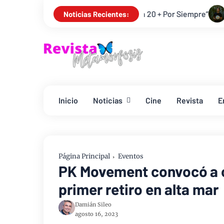
a resurrección “Juan 20 + Por Siempre”
YouVersion y atletas 
Noticias Recientes:
Inicio
Noticias
Cine
Revista
E
Página Principal
Eventos
PK Movement convocó a ci
primer retiro en alta mar
Damián Sileo
agosto 16, 2023