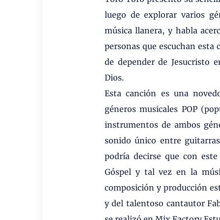
luego de explorar varios g
música llanera, y habla acer
personas que escuchan esta c
de depender de Jesucristo
Dios.
Esta canción es una novedo
géneros musicales POP (popul
instrumentos de ambos géne
sonido único entre guitarras
podría decirse que con est
Góspel y tal vez en la mús
composición y producción est
y del talentoso cantautor Fa
se realizó en Mix Factory Est