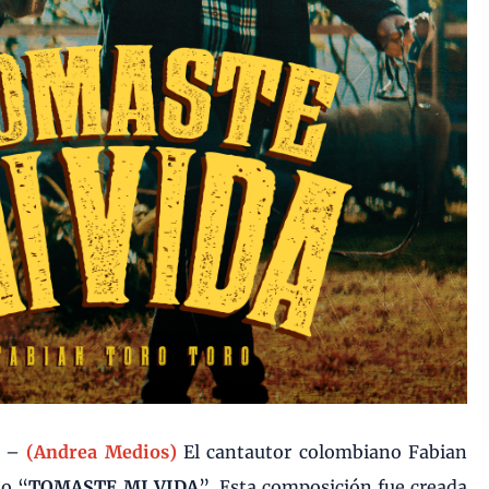
3 –
(Andrea Medios)
El cantautor colombiano Fabian
lo “
TOMASTE MI VIDA
”. Esta composición fue creada