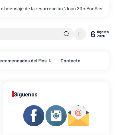
cción “Juan 20 + Por Siempre”
YouVersion y atletas invitan a 
6
Agosto
2026
ecomendados del Mes
Contacto
Síguenos