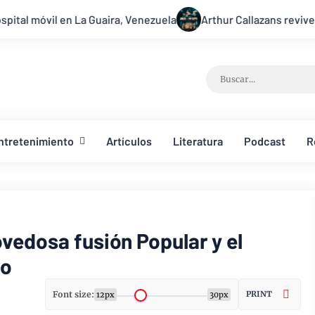
, Venezuela
Arthur Callazans revive el mensaje de la resurre
ntretenimiento
Artículos
Literatura
Podcast
R
vedosa fusión Popular y el
no
Font size:
PRINT
12px
30px