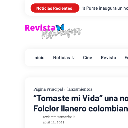
Samaritan’s Purse inaugura un hospital móvil en La Guaira
Noticias Recientes:
Inicio
Noticias
Cine
Revista
E
Página Principal
lanzamientos
“Tomaste mi Vida” una no
Folclor llanero colombia
revistametamorfosis
abril 14, 2023