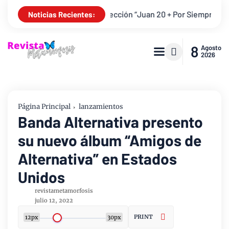
e de la resurrección “Juan 20 + Por Siempre”
YouVersion y atl
Noticias Recientes:
8
Agosto
2026
Página Principal
lanzamientos
Banda Alternativa presento
su nuevo álbum “Amigos de
Alternativa” en Estados
Unidos
revistametamorfosis
julio 12, 2022
PRINT
12px
30px