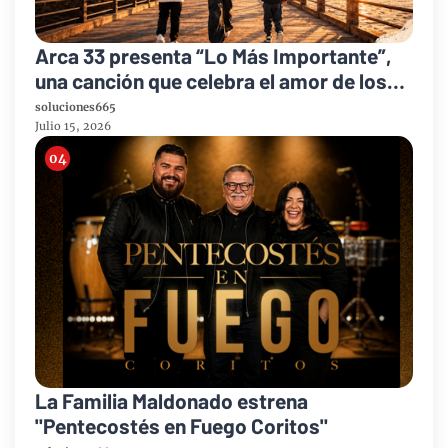
Arca 33 presenta “Lo Más Importante”,
una canción que celebra el amor de los
padres y el legado de la fe
soluciones665
Julio 15, 2026
La Familia Maldonado estrena
"Pentecostés en Fuego Coritos"