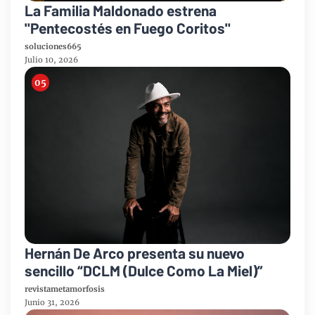
La Familia Maldonado estrena
"Pentecostés en Fuego Coritos"
soluciones665
Julio 10, 2026
Hernán De Arco presenta su nuevo
sencillo “DCLM (Dulce Como La Miel)”
revistametamorfosis
Junio 31, 2026