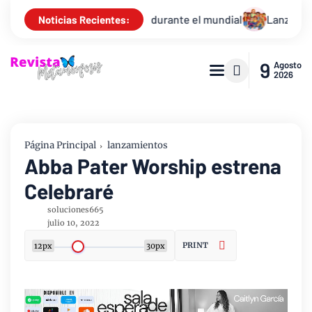
Palabra de Dios durante el mundial
Lanzan canción infantil que
Noticias Recientes:
9
Agosto
2026
Página Principal
lanzamientos
Abba Pater Worship estrena
Celebraré
soluciones665
julio 10, 2022
PRINT
12px
30px