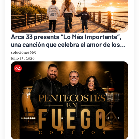
Arca 33 presenta “Lo Más Importante”,
una canción que celebra el amor de los
padres y el legado de la fe
soluciones665
Julio 15, 2026