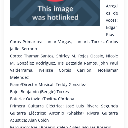
Arregl
os de
voces:
Edgar
Ríos
Coros Primarios: Isamar Vargas, Isamaris Torres, Carlos
Jadiel Serrano
Coros: Thamar Santos, Shirley M. Rojas Ocasio, Nicole
M. González Rodríguez, Iris Betzaida Ramos, John Paul
Valderrama, Ivelisse Cortés Carrión, Noeliamar
Meléndez
Piano/Director Musical: Teddy González
Bajo: Benjamín (Bengie) Torres
Batería: Octavio «Tavito» Córdoba
Primera Guitarra Eléctrica: José Luis Rivera Segunda
Guitarra Eléctrica: Antonio «Shakka» Rivera Guitarra
Acústica: Alan Colón
Percusión: Raúl Rosario, Caleb Avilés, Moisés Rosario