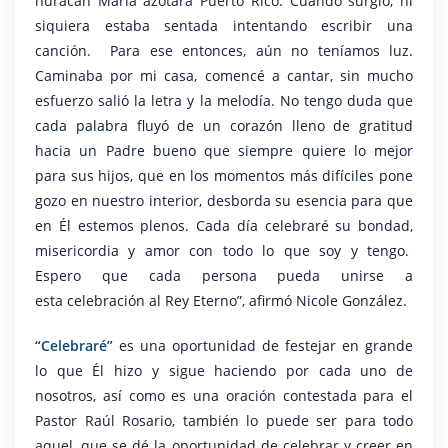
huracán María azotara Puerto Rico. Cuando surgió, ni
siquiera estaba sentada intentando escribir una
canción. Para ese entonces, aún no teníamos luz.
Caminaba por mi casa, comencé a cantar, sin mucho
esfuerzo salió la letra y la melodía. No tengo duda que
cada palabra fluyó de un corazón lleno de gratitud
hacia un Padre bueno que siempre quiere lo mejor
para sus hijos, que en los momentos más difíciles pone
gozo en nuestro interior, desborda su esencia para que
en Él estemos plenos. Cada día celebraré su bondad,
misericordia y amor con todo lo que soy y tengo.
Espero que cada persona pueda unirse a
esta celebración al Rey Eterno”, afirmó Nicole González.
“Celebraré”
es una oportunidad de festejar en grande
lo que Él hizo y sigue haciendo por cada uno de
nosotros, así como es una oración contestada para el
Pastor Raúl Rosario, también lo puede ser para todo
aquel, que se dé la oportunidad de celebrar y creer en