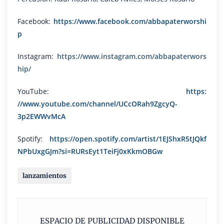
Facebook:
https://www.facebook.com/abbapaterworshi
p
Instagram:
https://www.instagram.com/abbapaterwors
hip/
YouTube:
https:
//www.youtube.com/channel/UCcORah9ZgcyQ-
3p2EWWvMcA
Spotify:
https://open.spotify.com/artist/1EJShxR5tJQkf
NPbUxgGJm?si=RURsEyt1TeiFj0xKkmOBGw
lanzamientos
ESPACIO DE PUBLICIDAD DISPONIBLE