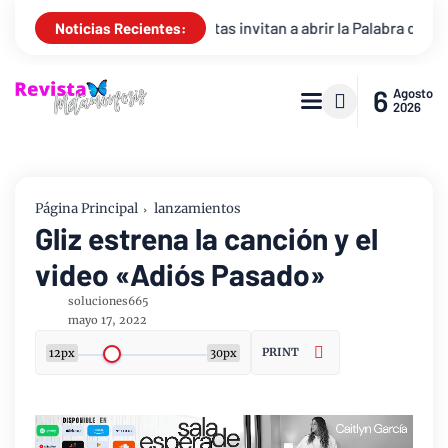
Version y atletas invitan a abrir la Palabra de Dios durante el mu
Noticias Recientes:
6
Agosto
2026
Página Principal
lanzamientos
Gliz estrena la canción y el
video «Adiós Pasado»
soluciones665
mayo 17, 2022
PRINT
12px
30px