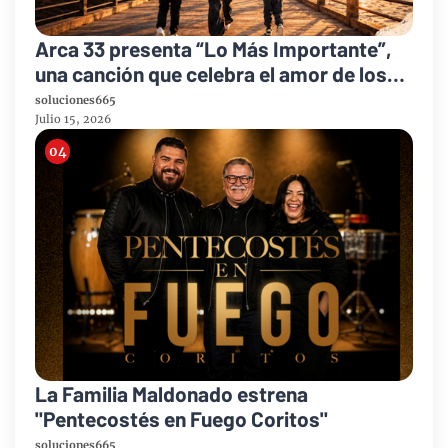
Arca 33 presenta “Lo Más Importante”,
una canción que celebra el amor de los
padres y el legado de la fe
soluciones665
Julio 15, 2026
La Familia Maldonado estrena
"Pentecostés en Fuego Coritos"
soluciones665