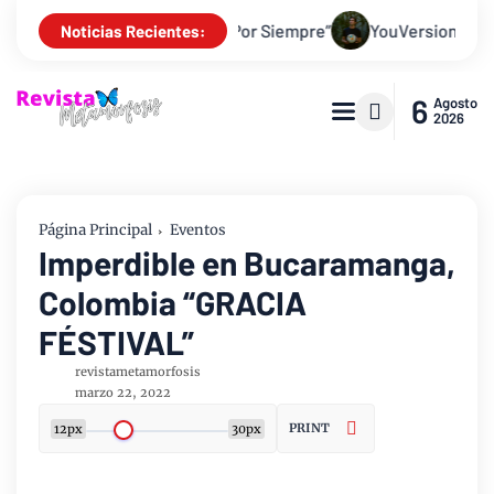
ón “Juan 20 + Por Siempre”
YouVersion y atletas invitan a abr
Noticias Recientes:
6
Agosto
2026
Página Principal
Eventos
Imperdible en Bucaramanga,
Colombia “GRACIA
FÉSTIVAL”
revistametamorfosis
marzo 22, 2022
PRINT
12px
30px