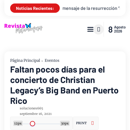
zans revive el mensaje de la resurrección “Juan 20 + Por Siempre
Noticias Recientes:
8
Agosto
2026
Página Principal
Eventos
Faltan pocos días para el
concierto de Christian
Legacy’s Big Band en Puerto
Rico
soluciones665
septiembre 16, 2021
PRINT
12px
30px