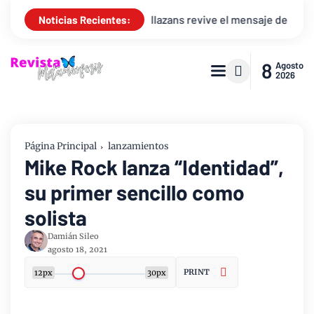
la
Arthur Callazans revive el mensaje de la resurrección “Ju
Noticias Recientes:
8
Agosto
2026
Página Principal
lanzamientos
Mike Rock lanza “Identidad”,
su primer sencillo como
solista
Damián Sileo
agosto 18, 2021
PRINT
12px
30px