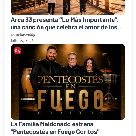
Arca 33 presenta “Lo Más Importante”,
una canción que celebra el amor de los
padres y el legado de la fe
soluciones665
Julio 15, 2026
La Familia Maldonado estrena
"Pentecostés en Fuego Coritos"