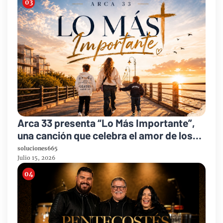
Arca 33 presenta “Lo Más Importante”,
una canción que celebra el amor de los
padres y el legado de la fe
soluciones665
Julio 15, 2026