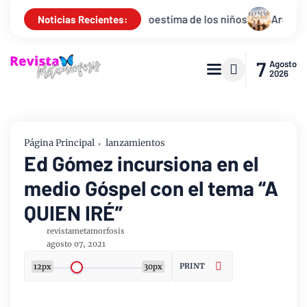
identidad y autoestima de los niños
Arca 33 presenta “Lo Más 
Noticias Recientes:
7
Agosto
2026
Página Principal
lanzamientos
Ed Gómez incursiona en el
medio Góspel con el tema “A
QUIEN IRÉ”
revistametamorfosis
agosto 07, 2021
PRINT
12px
30px