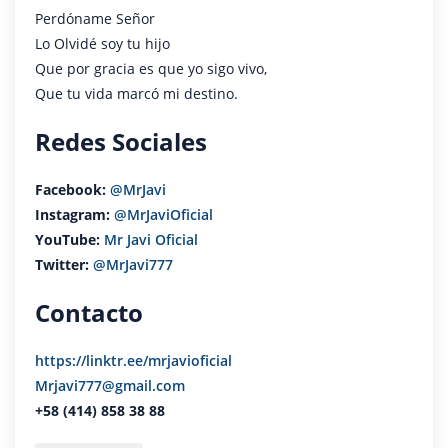
Perdóname Señor
Lo Olvidé soy tu hijo
Que por gracia es que yo sigo vivo,
Que tu vida marcó mi destino.
Redes Sociales
Facebook:
@MrJavi
Instagram:
@MrJaviOficial
YouTube:
Mr Javi Oficial
Twitter:
@MrJavi777
Contacto
https://linktr.ee/mrjavioficial
Mrjavi777@gmail.com
+58 (414) 858 38 88