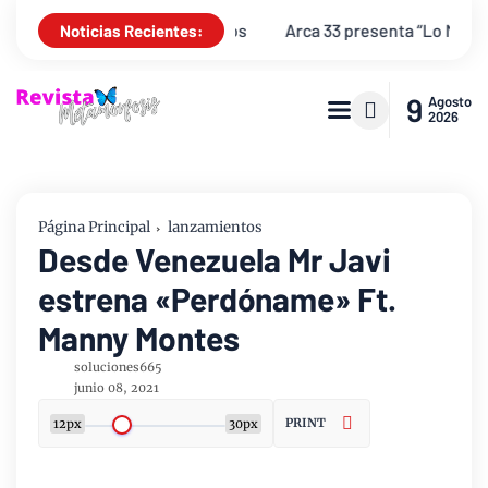
ima de los niños
Arca 33 presenta “Lo Más Importante”, una c
Noticias Recientes:
9
Agosto
2026
Página Principal
lanzamientos
Desde Venezuela Mr Javi
estrena «Perdóname» Ft.
Manny Montes
soluciones665
junio 08, 2021
PRINT
12px
30px