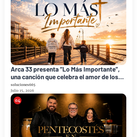
Arca 33 presenta “Lo Más Importante”,
una canción que celebra el amor de los
padres y el legado de la fe
soluciones665
Julio 15, 2026