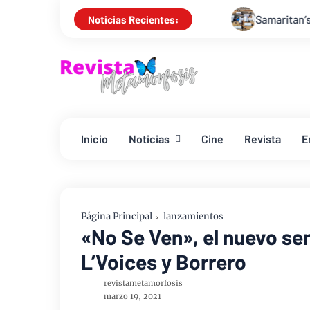
Samaritan’s Purse inaugura un h
Noticias Recientes:
Inicio
Noticias
Cine
Revista
E
Página Principal
lanzamientos
«No Se Ven», el nuevo sen
L’Voices y Borrero
revistametamorfosis
marzo 19, 2021