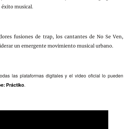
.
n
é
xito m
usical
dores fusiones de
trap
,
los cantantes de No Se Ven,
liderar un emergente movimiento musical urba
no.
odas las plataformas digitales y el video oficial lo pueden
e: Pr
á
ctiko
.