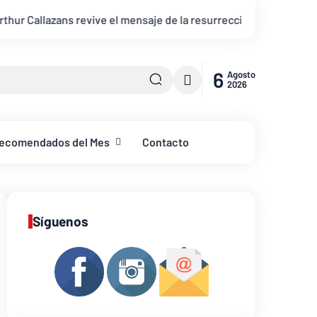
e el mensaje de la resurrección “Juan 20 + Por Siempre”
YouV
6
Agosto
2026
ecomendados del Mes
Contacto
Síguenos