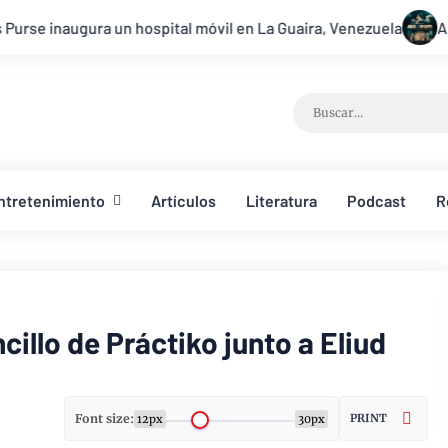
ospital móvil en La Guaira, Venezuela
Arthur Callazans reviv
ntretenimiento
Artículos
Literatura
Podcast
R
cillo de Práctiko junto a Eliud
Font size:
PRINT
12px
30px