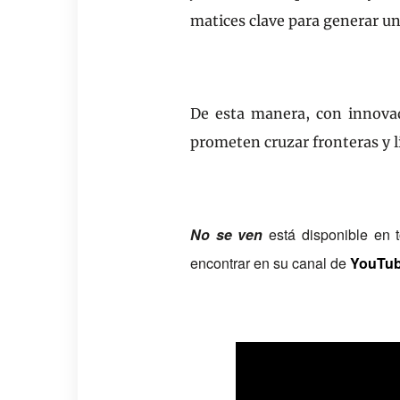
matices clave para generar u
De esta manera, c
on
innova
prometen cruzar fronteras y 
No se ven
est
á
disponible en t
encontrar en su canal de
YouTub