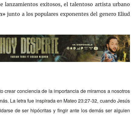
 lanzamientos exitosos, el talentoso artista urbano
n
»
junto a los
populares
exponent
es del genero
Eliud
ito crear conciencia de la importancia de mirarnos a nosotros
m
á
s.
La letra f
ue inspirada en Mateo 23:27-32
, cuando
Jes
ú
s
idarse de ser hip
ó
critas y fingir ante los dem
á
s
ser
alguien