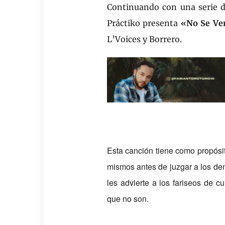
Continuando con una serie de
Pr
á
ctiko presenta
«
No Se Ve
L
’
Voices y Borrero.
Esta canci
ó
n tiene como prop
ó
s
mismos antes de juzgar a los de
les advierte
a los fariseos de cu
que no son.