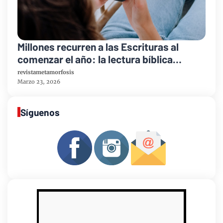
Millones recurren a las Escrituras al
comenzar el año: la lectura bíblica
mantiene cifras récord en América
revistametamorfosis
Latina
Marzo 23, 2026
Síguenos