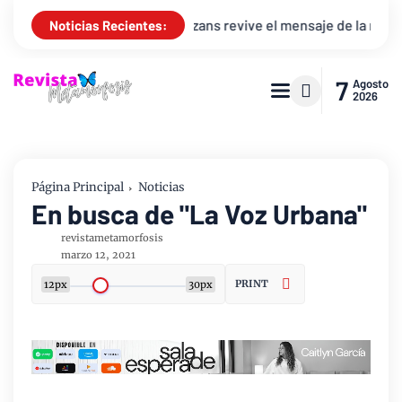
Arthur Callazans revive el mensaje de la resurrección “Juan 
Noticias Recientes:
7
Agosto
2026
Página Principal
Noticias
En busca de "La Voz Urbana"
revistametamorfosis
marzo 12, 2021
PRINT
12px
30px