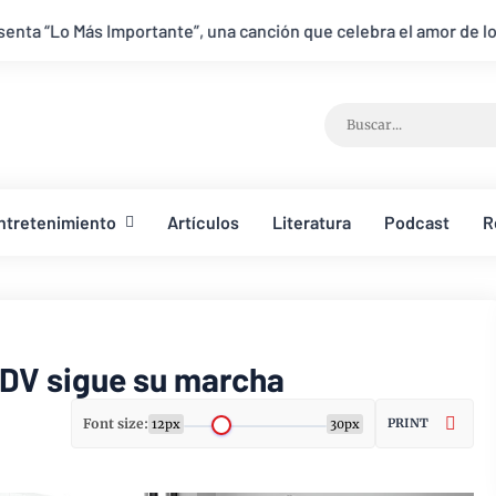
nte”, una canción que celebra el amor de los padres y el legado d
ntretenimiento
Artículos
Literatura
Podcast
R
RDV sigue su marcha
Font size:
PRINT
12px
30px