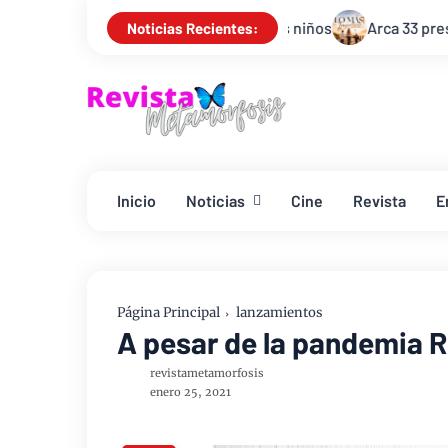
ad y autoestima de los niños
Arca 33 presenta “Lo Más Importa
Noticias Recientes:
Inicio
Noticias
Cine
Revista
E
Página Principal
lanzamientos
A pesar de la pandemia 
revistametamorfosis
enero 25, 2021