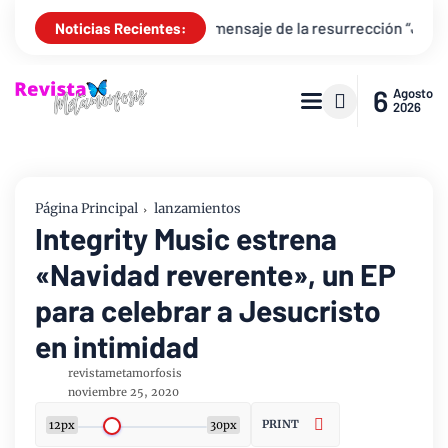
evive el mensaje de la resurrección “Juan 20 + Por Siempre”
Noticias Recientes:
6
Agosto
2026
Página Principal
lanzamientos
Integrity Music estrena
«Navidad reverente», un EP
para celebrar a Jesucristo
en intimidad
revistametamorfosis
noviembre 25, 2020
PRINT
12px
30px