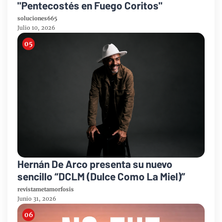
"Pentecostés en Fuego Coritos"
soluciones665
Julio 10, 2026
Hernán De Arco presenta su nuevo
sencillo “DCLM (Dulce Como La Miel)”
revistametamorfosis
Junio 31, 2026