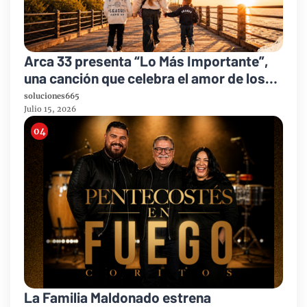
Arca 33 presenta “Lo Más Importante”,
una canción que celebra el amor de los
padres y el legado de la fe
soluciones665
Julio 15, 2026
La Familia Maldonado estrena