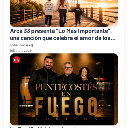
Arca 33 presenta “Lo Más Importante”,
una canción que celebra el amor de los
padres y el legado de la fe
soluciones665
Julio 15, 2026