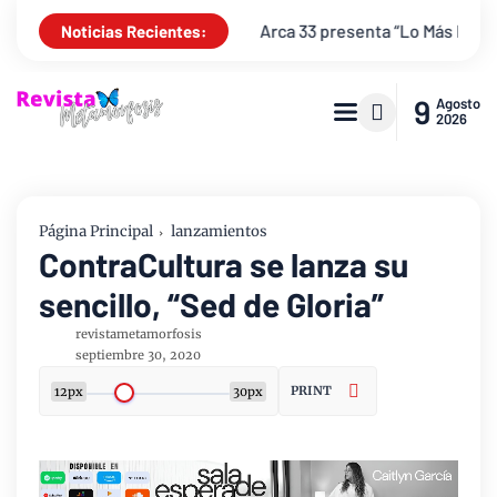
 de los niños
Arca 33 presenta “Lo Más Importante”, una canci
Noticias Recientes:
9
Agosto
2026
Página Principal
lanzamientos
ContraCultura se lanza su
sencillo, “Sed de Gloria”
revistametamorfosis
septiembre 30, 2020
PRINT
12px
30px