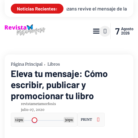
Arthur Callazans revive el mensaje de la resurrección “Juan
Noticias Recientes:
7
Agosto
2026
Página Principal
Libros
Eleva tu mensaje: Cómo
escribir, publicar y
promocionar tu libro
revistametamorfosis
julio 07, 2020
PRINT
12px
30px