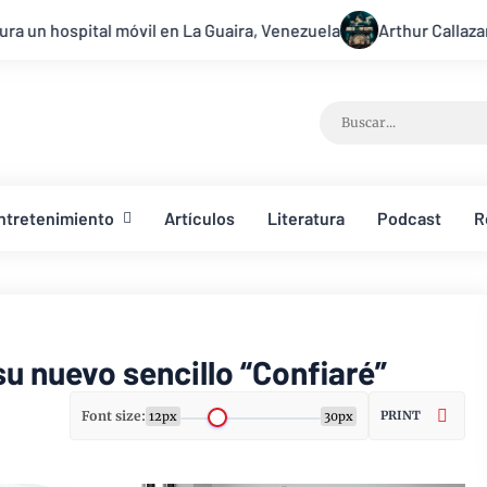
n La Guaira, Venezuela
Arthur Callazans revive el mensaje de
ntretenimiento
Artículos
Literatura
Podcast
R
u nuevo sencillo “Confiaré”
Font size:
PRINT
12px
30px