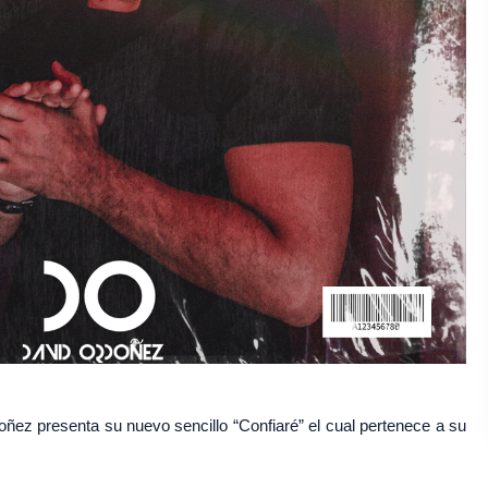
ñez presenta su nuevo sencillo “Confiaré” el cual pertenece a su