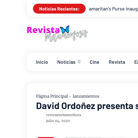
Samaritan’s Purse inaugura un hospital móvil e
Noticias Recientes:
Inicio
Noticias
Cine
Revista
E
Página Principal
lanzamientos
David Ordoñez presenta s
revistametamorfosis
julio 04, 2020