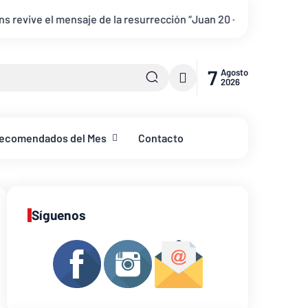
 la resurrección “Juan 20 + Por Siempre”
YouVersion y atletas
7
Agosto
2026
ecomendados del Mes
Contacto
Síguenos