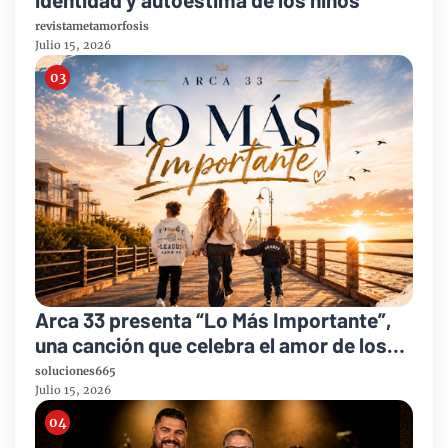
revistametamorfosis
Julio 15, 2026
Arca 33 presenta “Lo Más Importante”,
una canción que celebra el amor de los
padres y el legado de la fe
soluciones665
Julio 15, 2026