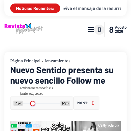
rthur Callazans revive el mensaje de la resurrección “Juan 20 + 
Noticias Recientes:
8
Agosto
2026
Página Principal
lanzamientos
Nuevo Sentido presenta su
nuevo sencillo Follow me
revistametamorfosis
junio 04, 2020
PRINT
12px
30px