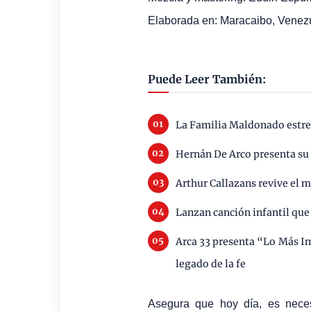
Elaborada en: Maracaibo, Venez
Puede Leer También:
La Familia Maldonado estre
Hernán De Arco presenta su
Arthur Callazans revive el 
Lanzan canción infantil que 
Arca 33 presenta “Lo Más Im
legado de la fe
Asegura que hoy día, es necesa