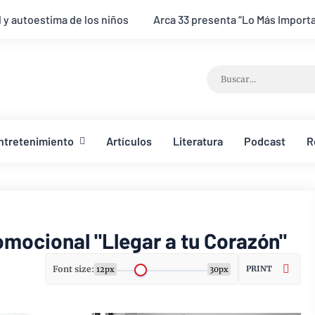
iños
Arca 33 presenta “Lo Más Importante”, una canción que c
ntretenimiento
Artículos
Literatura
Podcast
R
omocional "Llegar a tu Corazón"
Font size:
PRINT
12px
30px