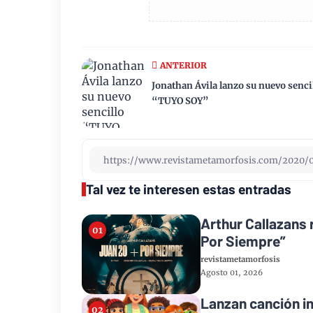
ANTERIOR
Jonathan Ávila lanzo su nuevo senci
“TUYO SOY”
Tal vez te interesen estas entradas
Arthur Callazans 
Por Siempre”
revistametamorfosis
Agosto 01, 2026
Lanzan canción in