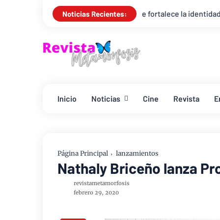
canción infantil que fortalece la identidad y autoestima de los n
Noticias Recientes:
Inicio
Noticias
Cine
Revista
E
Página Principal
lanzamientos
Nathaly Briceño lanza Pr
revistametamorfosis
febrero 29, 2020