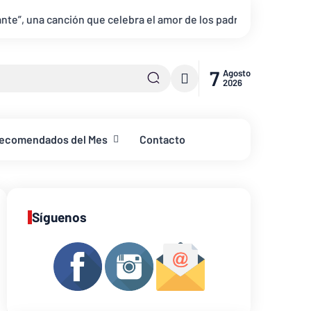
elebra el amor de los padres y el legado de la fe
La Familia
7
Agosto
2026
ecomendados del Mes
Contacto
Síguenos